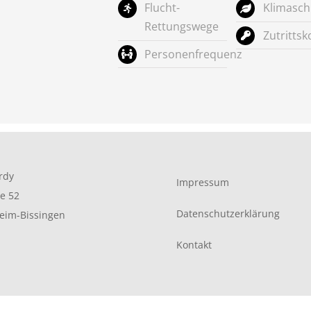
Flucht-
Klimasch
Rettungswege
Zutrittsk
Personenfrequenz
rdy
Impressum
e 52
Datenschutzerklärung
heim-Bissingen
Kontakt