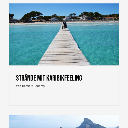
Strände mit Karibikfeeling
Von
Harriett Renardy