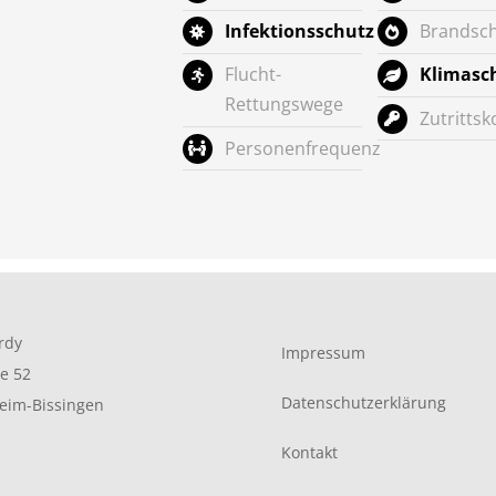
Infektionsschutz
Brandsc
Flucht-
Klimasc
Rettungswege
Zutrittsk
Personenfrequenz
rdy
Impressum
e 52
Datenschutzerklärung
heim-Bissingen
Kontakt