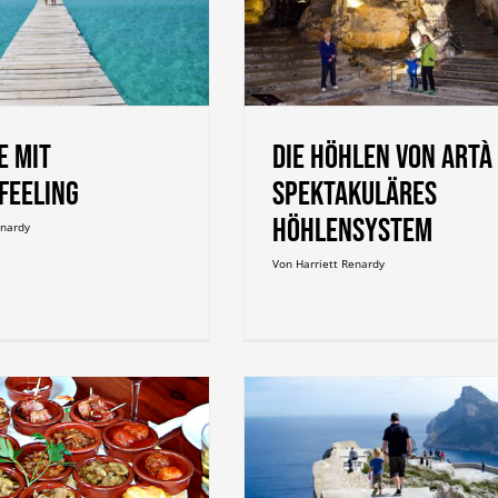
ie Höhlen von Artà –
takuläres Höhlensystem
e mit
Die Höhlen von Artà 
feeling
Spektakuläres
Höhlensystem
enardy
Von
Harriett Renardy
p de Formentor – der