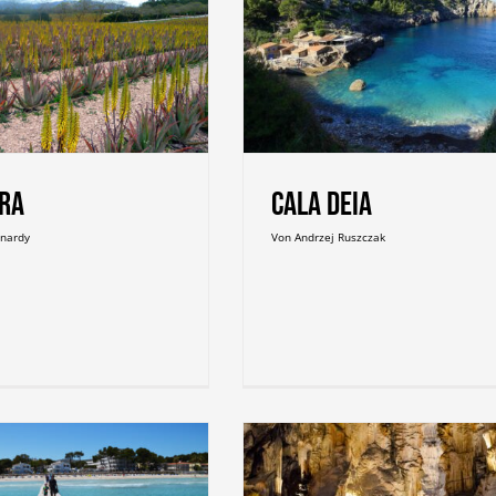
Cala Deia
era
Cala Deia
enardy
Von
Andrzej Ruszczak