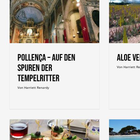
Aloe Vera
Pollença – Auf den
Aloe V
Spuren der
Von
Harriett R
Tempelritter
Von
Harriett Renardy