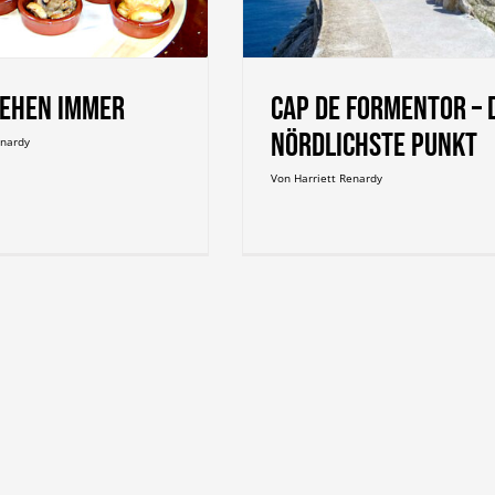
nördlichste Punkt
gehen immer
Cap de Formentor – 
nördlichste Punkt
enardy
Von
Harriett Renardy