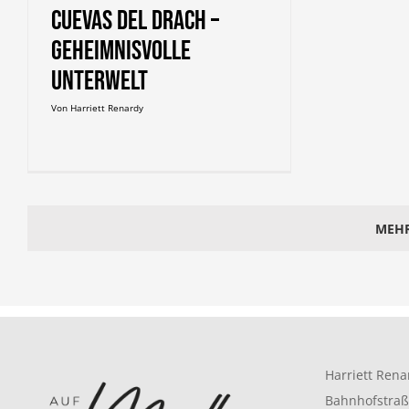
Cuevas del Drach –
Geheimnisvolle
Unterwelt
Von
Harriett Renardy
MEHR
Harriett Rena
Bahnhofstraß