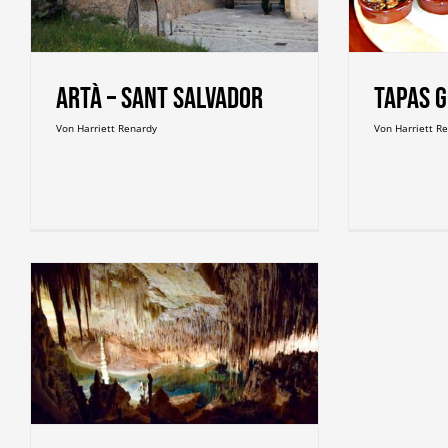
Artà – Sant Salvador
Tapas 
Von
Harriett Renardy
Von
Harriett R